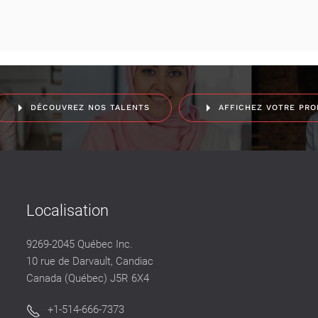
DÉCOUVREZ NOS TALENTS
AFFICHEZ VOTRE PRO
Localisation
9269-2045 Québec Inc.
10 rue de Darvault, Candiac
Canada (Québec) J5R 6X4
+1-514-666-7373