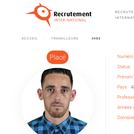
RECRUT
Passer au contenu principal
INTERNA
ACCUEIL
TRAVAILLEURS
3492
Placé
Numéro 
Status:
Prénom:
Pays:
A
Professi
Années d
Domaine 