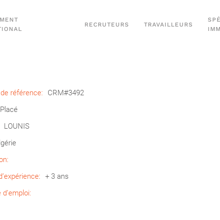
EMENT
SPÉ
RECRUTEURS
TRAVAILLEURS
TIONAL
IM
de référence:
CRM#3492
Placé
LOUNIS
lgérie
on:
’expérience:
+ 3 ans
d’emploi: