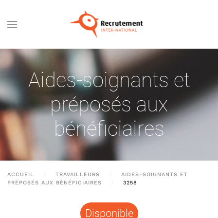
Passer au contenu principal
Aides-soignants et
préposés aux
bénéficiaires
ACCUEIL
TRAVAILLEURS
AIDES-SOIGNANTS ET
PRÉPOSÉS AUX BÉNÉFICIAIRES
3258
Disponible