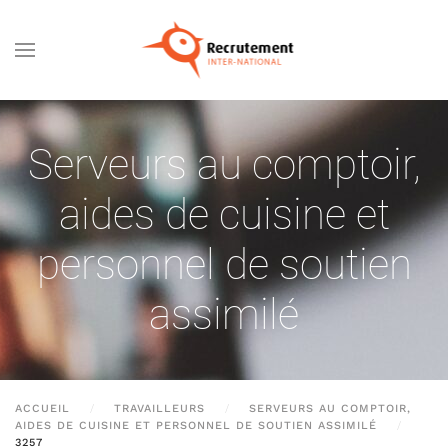
Passer au contenu principal
Serveurs au comptoir,
aides de cuisine et
personnel de soutien
assimilé
ACCUEIL
TRAVAILLEURS
SERVEURS AU COMPTOIR,
AIDES DE CUISINE ET PERSONNEL DE SOUTIEN ASSIMILÉ
3257