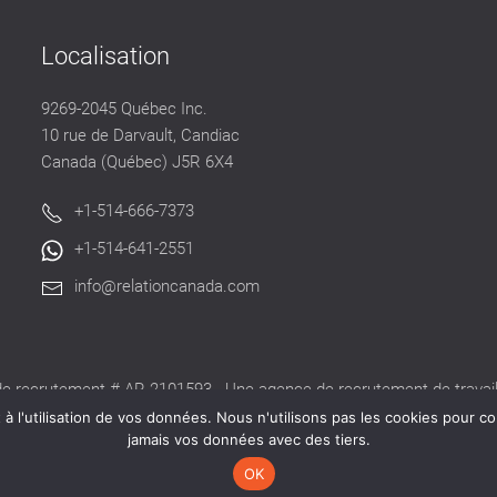
Localisation
9269-2045 Québec Inc.
10 rue de Darvault, Candiac
Canada (Québec) J5R 6X4
+1-514-666-7373
+1-514-641-2551
info@relationcanada.com
e recrutement # AR-2101593 - Une agence de recrutement de travaill
alide délivré par la CNESST pour exercer ses activités au Québec.
 l'utilisation de vos données. Nous n'utilisons pas les cookies pour co
jamais vos données avec des tiers.
OK