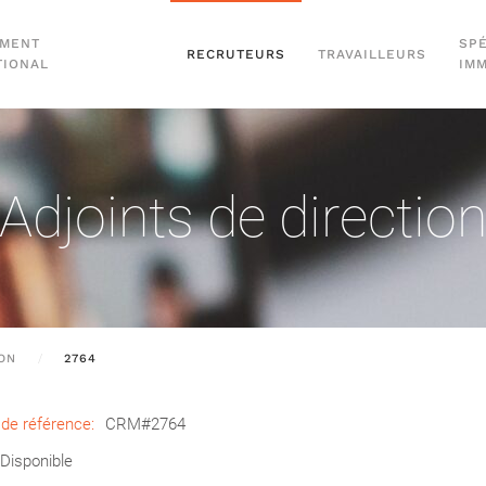
EMENT
SPÉ
RECRUTEURS
TRAVAILLEURS
TIONAL
IM
Adjoints de directio
ION
2764
de référence:
CRM#2764
Disponible