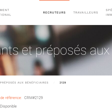
EMENT
SPÉ
RECRUTEURS
TRAVAILLEURS
TIONAL
IM
nts et préposés aux 
PRÉPOSÉS AUX BÉNÉFICIAIRES
2129
de référence:
CRM#2129
Disponible