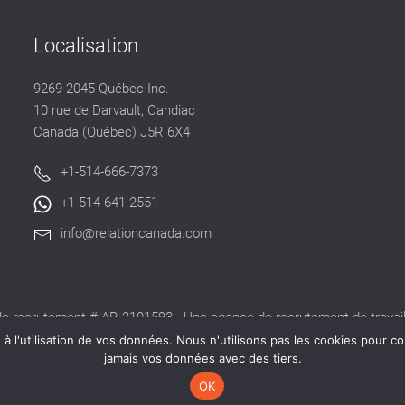
Localisation
9269-2045 Québec Inc.
10 rue de Darvault, Candiac
Canada (Québec) J5R 6X4
+1-514-666-7373
+1-514-641-2551
info@relationcanada.com
e recrutement # AR-2101593 - Une agence de recrutement de travaill
alide délivré par la CNESST pour exercer ses activités au Québec.
 l'utilisation de vos données. Nous n'utilisons pas les cookies pour co
jamais vos données avec des tiers.
OK