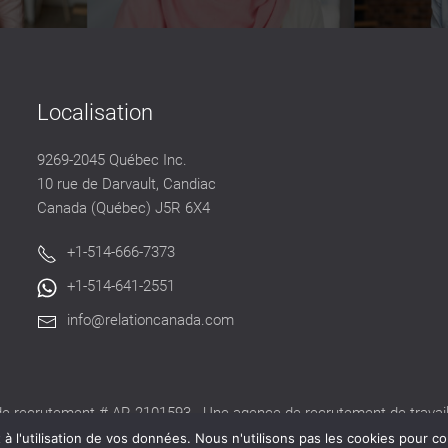
Localisation
9269-2045 Québec Inc.
10 rue de Darvault, Candiac
Canada (Québec) J5R 6X4
+1-514-666-7373
+1-514-641-2551
info@relationcanada.com
e recrutement # AR-2101593 - Une agence de recrutement de travaill
alide délivré par la CNESST pour exercer ses activités au Québec.
 l'utilisation de vos données. Nous n'utilisons pas les cookies pour co