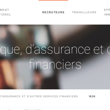
EMENT
SPÉ
RECRUTEURS
TRAVAILLEURS
TIONAL
IM
e, d’assurance et d
financiers
D’ASSURANCE ET D’AUTRES SERVICES FINANCIERS
1826