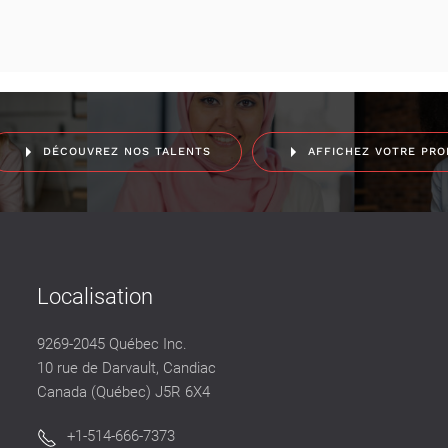
DÉCOUVREZ NOS TALENTS
AFFICHEZ VOTRE PRO
Localisation
9269-2045 Québec Inc.
10 rue de Darvault, Candiac
Canada (Québec) J5R 6X4
+1-514-666-7373