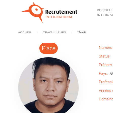
RECRUT
Passer au contenu principal
INTERNA
ACCUEIL
TRAVAILLEURS
17448
Placé
Numéro 
Status:
Prénom:
Pays:
G
Professi
Années d
Domaine 