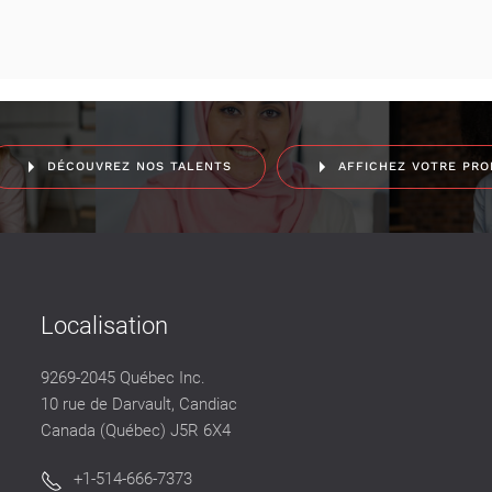
DÉCOUVREZ NOS TALENTS
AFFICHEZ VOTRE PRO
Localisation
9269-2045 Québec Inc.
10 rue de Darvault, Candiac
Canada (Québec) J5R 6X4
+1-514-666-7373