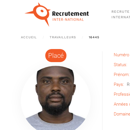
RECRUT
Passer au contenu principal
INTERNA
ACCUEIL
TRAVAILLEURS
16445
Placé
Numéro 
Status:
Prénom:
Pays:
R
Professi
Années d
Domaine 