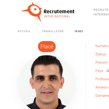
RECRUT
Passer au contenu principal
INTERNA
ACCUEIL
TRAVAILLEURS
16382
Placé
Numéro 
Status:
Prénom:
Pays:
A
Professi
Années d
Domaine 