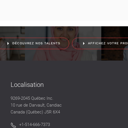
DÉCOUVREZ NOS TALENTS
AFFICHEZ VOTRE PRO
Localisation
9269-2045 Québec Inc.
10 rue de Darvault, Candiac
Canada (Québec) J5R 6X4
+1-514-666-7373