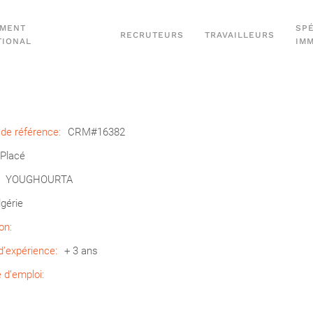
EMENT
SPÉ
RECRUTEURS
TRAVAILLEURS
TIONAL
IM
de référence:
CRM#16382
Placé
YOUGHOURTA
lgérie
on:
’expérience:
+ 3 ans
d’emploi: