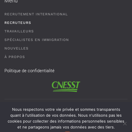
Menu
RECRUTEMENT INTERNATIONAL
RECRUTEURS
TRAVAILLEURS
SPÉCIALISTES EN IMMIGRATION
NOUVELLES
À PROPOS
Politique de confidentialité
Permis de recrutement # AR-2101593 - Une agence de
Nous respectons votre vie privée et sommes transparents
recrutement de travailleurs étrangers temporaires doit
quant à l'utilisation de vos données. Nous n'utilisons pas les
cookies pour collecter des informations personnelles sensibles
obligatoirement avoir un permis valide délivré par la CNESST
et ne partageons jamais vos données avec des tiers.
pour exercer ses activités au Québec.