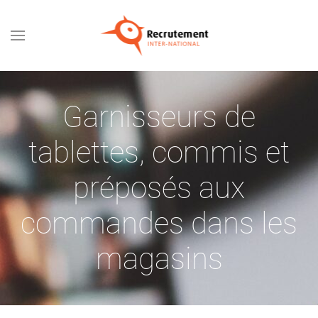
Passer au contenu principal
Garnisseurs de
tablettes, commis et
préposés aux
commandes dans les
magasins