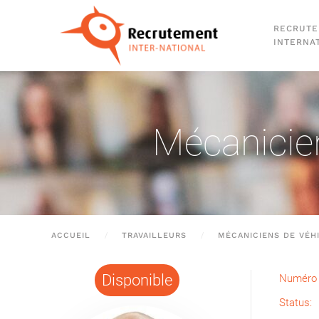
RECRUT
Passer au contenu principal
INTERNA
Mécanicien
ACCUEIL
TRAVAILLEURS
MÉCANICIENS DE VÉH
Disponible
Numéro 
Status: