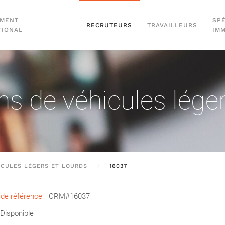
EMENT
SPÉ
RECRUTEURS
TRAVAILLEURS
TIONAL
IM
s de véhicules léger
ICULES LÉGERS ET LOURDS
16037
de référence:
CRM#16037
Disponible