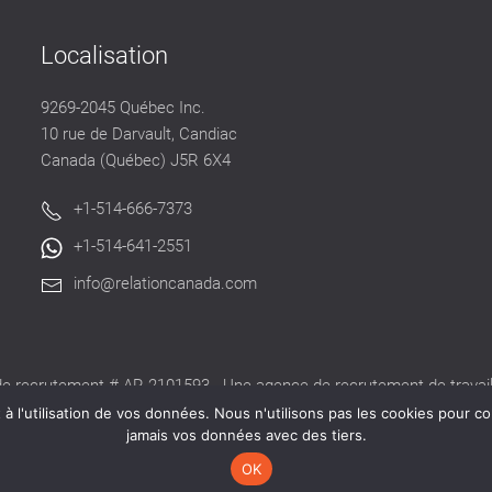
Localisation
9269-2045 Québec Inc.
10 rue de Darvault, Candiac
Canada (Québec) J5R 6X4
+1-514-666-7373
+1-514-641-2551
info@relationcanada.com
e recrutement # AR-2101593 - Une agence de recrutement de travaill
alide délivré par la CNESST pour exercer ses activités au Québec.
 l'utilisation de vos données. Nous n'utilisons pas les cookies pour co
jamais vos données avec des tiers.
OK