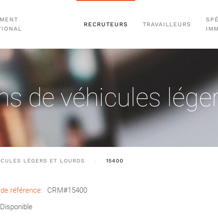
EMENT
SPÉ
RECRUTEURS
TRAVAILLEURS
TIONAL
IM
s de véhicules léger
ICULES LÉGERS ET LOURDS
15400
de référence:
CRM#15400
Disponible