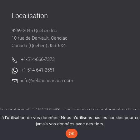
Localisation
9269-2045 Québec Inc.
10 rue de Darvault, Candiac
Canada (Québec) J5R 6X4
+1-514-666-7373
+1-514-641-2551
info@relationcanada.com
e recrutement # AR-2101593 - Une agence de recrutement de travaill
alide délivré par la CNESST pour exercer ses activités au Québec.
 l'utilisation de vos données. Nous n'utilisons pas les cookies pour co
jamais vos données avec des tiers.
OK