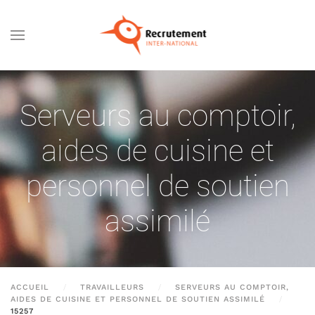
Passer au contenu principal
Serveurs au comptoir,
aides de cuisine et
personnel de soutien
assimilé
ACCUEIL
TRAVAILLEURS
SERVEURS AU COMPTOIR,
AIDES DE CUISINE ET PERSONNEL DE SOUTIEN ASSIMILÉ
15257