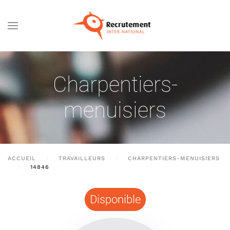
Passer au contenu principal
Charpentiers-
menuisiers
ACCUEIL
TRAVAILLEURS
CHARPENTIERS-MENUISIERS
14846
Disponible