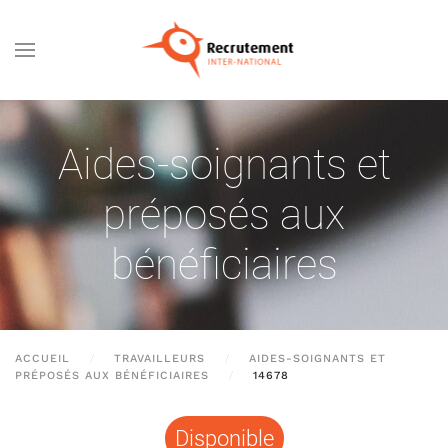
Passer au contenu principal
Aides-soignants et
préposés aux
bénéficiaires
ACCUEIL
TRAVAILLEURS
AIDES-SOIGNANTS ET
PRÉPOSÉS AUX BÉNÉFICIAIRES
14678
Disponible