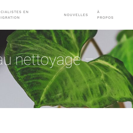
CIALISTES EN
À
NOUVELLES
MIGRATION
PROPOS
 au nettoyage –