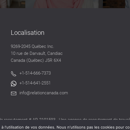
Localisation
9269-2045 Québec Inc.
10 rue de Darvault, Candiac
Canada (Québec) J5R 6X4
+1-514-666-7373
+1-514-641-2551
info@relationcanada.com
e recrutement # AR-2101593 - Une agence de recrutement de travaill
alide délivré par la CNESST pour exercer ses activités au Québec.
 l'utilisation de vos données. Nous n'utilisons pas les cookies pour co