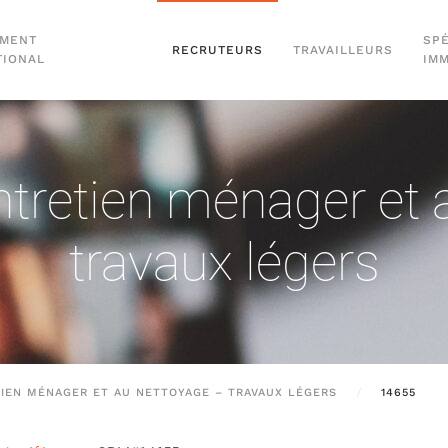
EMENT
SPÉ
RECRUTEURS
TRAVAILLEURS
TIONAL
IM
ntretien ménager et
travaux légers
TIEN MÉNAGER ET AU NETTOYAGE – TRAVAUX LÉGERS
14655