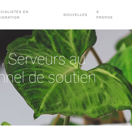
CIALISTES EN
À
NOUVELLES
MIGRATION
PROPOS
l
,
Serveurs au
nnel de soutien