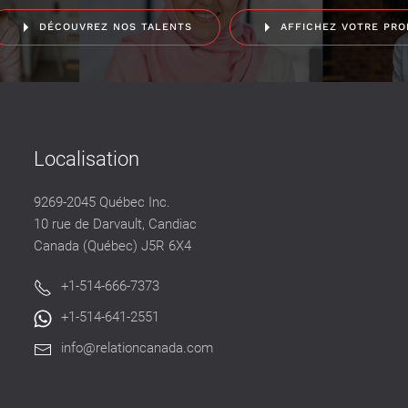
DÉCOUVREZ NOS TALENTS
AFFICHEZ VOTRE PRO
Localisation
9269-2045 Québec Inc.
10 rue de Darvault, Candiac
Canada (Québec) J5R 6X4
+1-514-666-7373
+1-514-641-2551
info@relationcanada.com