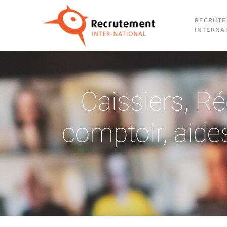
RECRUT
Passer au contenu principal
INTERNA
Caissiers
,
Ré
comptoir, aide