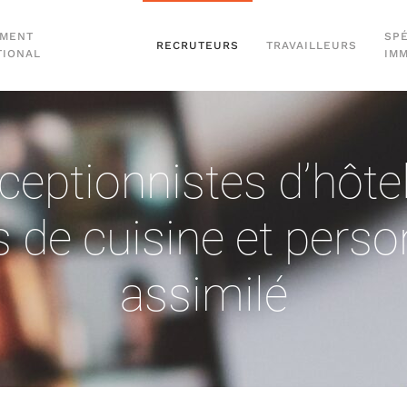
EMENT
SPÉ
RECRUTEURS
TRAVAILLEURS
TIONAL
IM
ceptionnistes d’hôte
s de cuisine et perso
assimilé