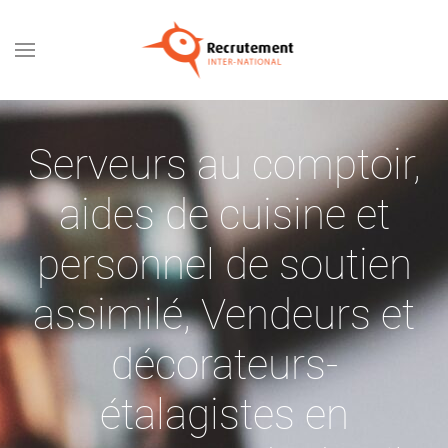
Passer au contenu principal
Serveurs au comptoir,
aides de cuisine et
personnel de soutien
assimilé
,
Vendeurs et
décorateurs-
étalagistes en