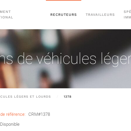
EMENT
SPÉ
RECRUTEURS
TRAVAILLEURS
TIONAL
IM
s de véhicules léger
ICULES LÉGERS ET LOURDS
1378
de référence:
CRM#1378
Disponible