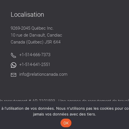
Localisation
9269-2045 Québec Inc.
10 rue de Darvault, Candiac
Canada (Québec) J5R 6X4
+1-514-666-7373
+1-514-641-2551
info@relationcanada.com
e recrutement # AR-2101593 - Une agence de recrutement de travaill
alide délivré par la CNESST pour exercer ses activités au Québec.
 l'utilisation de vos données. Nous n'utilisons pas les cookies pour co
jamais vos données avec des tiers.
OK