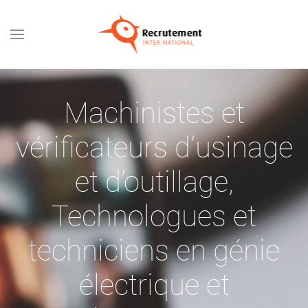
Passer au contenu principal
Machinistes et
vérificateurs d’usinage
et d’outillage
,
Technologues et
techniciens en génie
électrique et