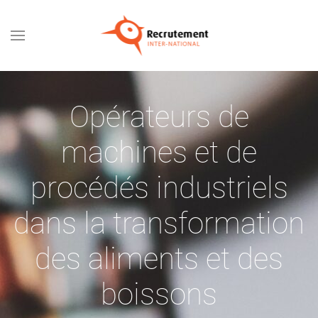
Passer au contenu principal
Opérateurs de
machines et de
procédés industriels
dans la transformation
des aliments et des
boissons