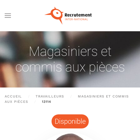
Passer au contenu principal
Magasiniers et
commis aux pièces
ACCUEIL
TRAVAILLEURS
MAGASINIERS ET COMMIS
AUX PIÈCES
13114
Disponible