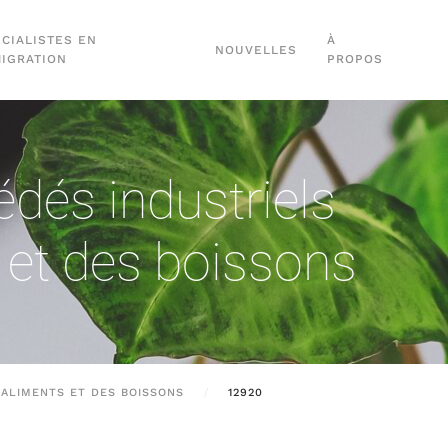
CIALISTES EN
À
NOUVELLES
MIGRATION
PROPOS
dés industriels
 et des boissons
 ALIMENTS ET DES BOISSONS
12920