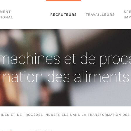
EMENT
SPÉ
RECRUTEURS
TRAVAILLEURS
TIONAL
IM
machines et de procé
rmation des aliments
INES ET DE PROCÉDÉS INDUSTRIELS DANS LA TRANSFORMATION DES