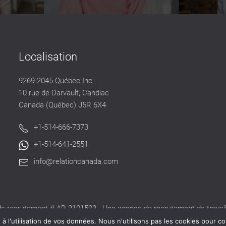
Localisation
9269-2045 Québec Inc.
10 rue de Darvault, Candiac
Canada (Québec) J5R 6X4
+1-514-666-7373
+1-514-641-2551
info@relationcanada.com
e recrutement # AR-2101593 - Une agence de recrutement de travaill
alide délivré par la CNESST pour exercer ses activités au Québec.
 l'utilisation de vos données. Nous n'utilisons pas les cookies pour co