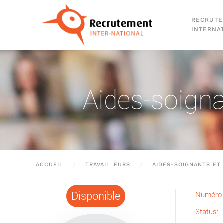
RECRUT
Passer au contenu principal
INTERNA
Aides-soigna
ACCUEIL
TRAVAILLEURS
AIDES-SOIGNANTS ET 
Disponible
Numéro 
Status: