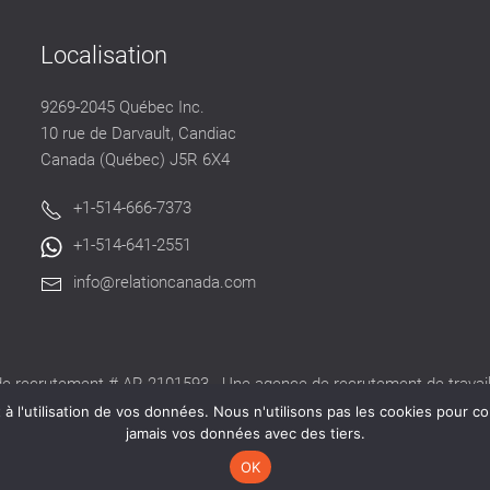
Localisation
9269-2045 Québec Inc.
10 rue de Darvault, Candiac
Canada (Québec) J5R 6X4
+1-514-666-7373
+1-514-641-2551
info@relationcanada.com
e recrutement # AR-2101593 - Une agence de recrutement de travaill
alide délivré par la CNESST pour exercer ses activités au Québec.
 l'utilisation de vos données. Nous n'utilisons pas les cookies pour co
jamais vos données avec des tiers.
OK