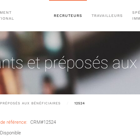
EMENT
SPÉ
RECRUTEURS
TRAVAILLEURS
TIONAL
IM
nts et préposés aux 
PRÉPOSÉS AUX BÉNÉFICIAIRES
12524
de référence:
CRM#12524
Disponible