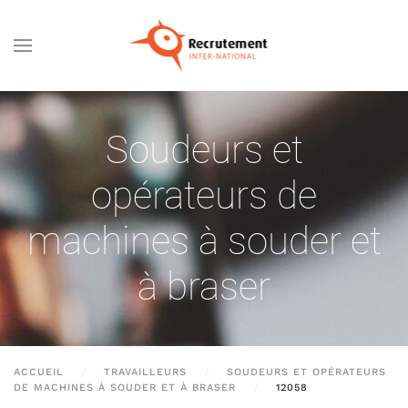
Passer au contenu principal
Soudeurs et
opérateurs de
machines à souder et
à braser
ACCUEIL
TRAVAILLEURS
SOUDEURS ET OPÉRATEURS
DE MACHINES À SOUDER ET À BRASER
12058