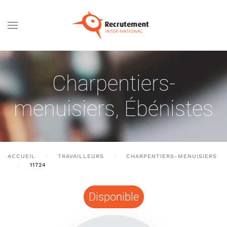
Passer au contenu principal
Charpentiers-
menuisiers
,
Ébénistes
ACCUEIL
TRAVAILLEURS
CHARPENTIERS-MENUISIERS
11724
Disponible