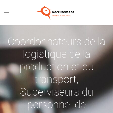
Passer au contenu principal
Coordonnateurs de la
logistique de la
production et du
transport
,
Superviseurs du
personnel de