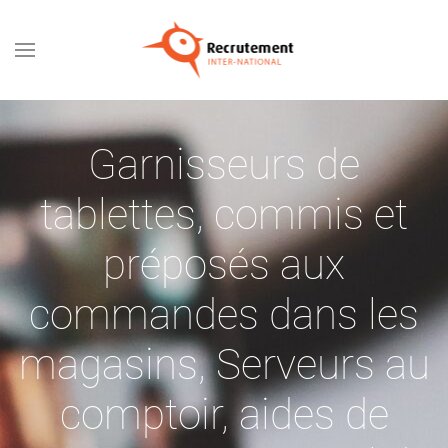
Passer au contenu principal
Garnisseurs de
tablettes, commis et
préposés aux
commandes dans les
magasins
,
Serveurs au
comptoir, aides de