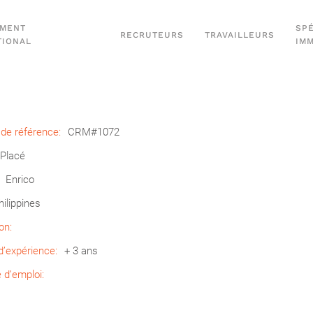
EMENT
SPÉ
RECRUTEURS
TRAVAILLEURS
TIONAL
IM
de référence:
CRM#1072
Placé
Enrico
hilippines
on:
’expérience:
+ 3 ans
d’emploi: