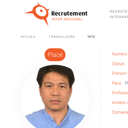
RECRUT
Passer au contenu principal
INTERNA
ACCUEIL
TRAVAILLEURS
1072
Placé
Numéro 
Status:
Prénom:
Pays:
P
Professi
Années d
Domaine 