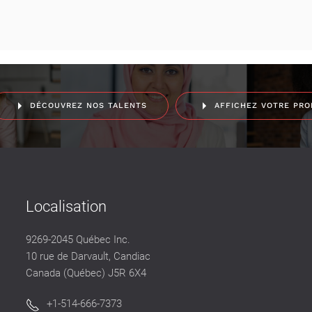
DÉCOUVREZ NOS TALENTS
AFFICHEZ VOTRE PRO
Localisation
9269-2045 Québec Inc.
10 rue de Darvault, Candiac
Canada (Québec) J5R 6X4
+1-514-666-7373