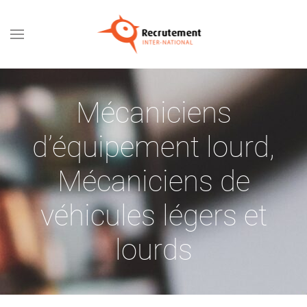
Passer au contenu principal
Mécaniciens
d’équipement lourd
,
Mécaniciens de
véhicules légers et
lourds