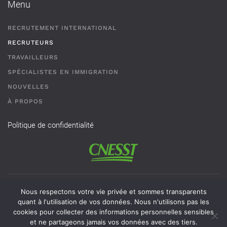
Menu
RECRUTEMENT INTERNATIONAL
RECRUTEURS
TRAVAILLEURS
SPÉCIALISTES EN IMMIGRATION
NOUVELLES
À PROPOS
Politique de confidentialité
Permis de recrutement # AR-2101593 - Une agence de
Nous respectons votre vie privée et sommes transparents
recrutement de travailleurs étrangers temporaires doit
quant à l'utilisation de vos données. Nous n'utilisons pas les
cookies pour collecter des informations personnelles sensibles
obligatoirement avoir un permis valide délivré par la CNESST
et ne partageons jamais vos données avec des tiers.
pour exercer ses activités au Québec.