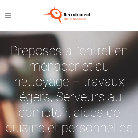
Passer au contenu principal
Préposés à l’entretien
ménager et au
nettoyage – travaux
légers
,
Serveurs au
comptoir, aides de
cuisine et personnel de