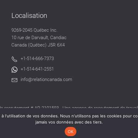
Localisation
9269-2045 Québec Inc.
10 rue de Darvault, Candiac
Canada (Québec) J5R 6X4
+1-514-666-7373
+1-514-641-2551
info@relationcanada.com
e recrutement # AR-2101593 - Une agence de recrutement de travaill
alide délivré par la CNESST pour exercer ses activités au Québec.
 l'utilisation de vos données. Nous n'utilisons pas les cookies pour co
jamais vos données avec des tiers.
OK