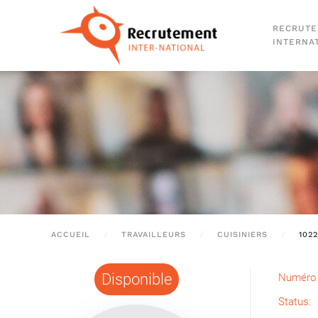
RECRUT
Passer au contenu principal
INTERNA
ACCUEIL
TRAVAILLEURS
CUISINIERS
102
Disponible
Numéro 
Status: